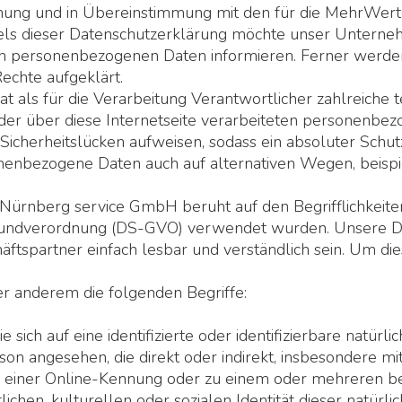
rdnung und in Übereinstimmung mit den für die MehrWe
els dieser Datenschutzerklärung möchte unser Unterneh
en personenbezogenen Daten informieren. Ferner werden
echte aufgeklärt.
als für die Verarbeitung Verantwortlicher zahlreiche 
der über diese Internetseite verarbeiteten personenbe
Sicherheitslücken aufweisen, sodass ein absoluter Schu
onenbezogene Daten auch auf alternativen Wegen, beispie
rnberg service GmbH beruht auf den Begrifflichkeiten,
undverordnung (DS-GVO) verwendet wurden. Unsere Dat
äftspartner einfach lesbar und verständlich sein. Um di
r anderem die folgenden Begriffe:
sich auf eine identifizierte oder identifizierbare natür
Person angesehen, die direkt oder indirekt, insbesondere
 einer Online-Kennung oder zu einem oder mehreren b
lichen, kulturellen oder sozialen Identität dieser natürli