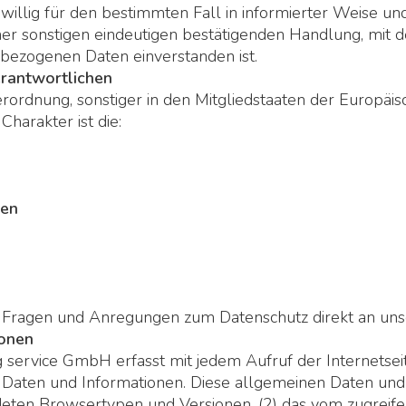
eiwillig für den bestimmten Fall in informierter Weise 
r sonstigen eindeutigen bestätigenden Handlung, mit der
nbezogenen Daten einverstanden ist.
erantwortlichen
rordnung, sonstiger in den Mitgliedstaaten der Europä
harakter ist die:
ten
len Fragen und Anregungen zum Datenschutz direkt an u
ionen
service GmbH erfasst mit jedem Aufruf der Internetseit
 Daten und Informationen. Diese allgemeinen Daten und
deten Browsertypen und Versionen, (2) das vom zugreif