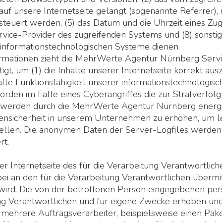
auf unsere Internetseite gelangt (sogenannte Referrer),
euert werden, (5) das Datum und die Uhrzeit eines Zugriff
rvice-Provider des zugreifenden Systems und (8) sonstig
informationstechnologischen Systeme dienen.
ormationen zieht die MehrWerte Agentur Nürnberg Serv
, um (1) die Inhalte unserer Internetseite korrekt auszu
afte Funktionsfähigkeit unserer informationstechnologis
rden im Falle eines Cyberangriffes die zur Strafverfol
rden durch die MehrWerte Agentur Nürnberg energie e.G.
nsicherheit in unserem Unternehmen zu erhöhen, um letz
ellen. Die anonymen Daten der Server-Logfiles werden 
t.
f der Internetseite des für die Verarbeitung Verantwort
 an den für die Verarbeitung Verantwortlichen übermitte
 wird. Die von der betroffenen Person eingegebenen p
ng Verantwortlichen und für eigene Zwecke erhoben und 
ehrere Auftragsverarbeiter, beispielsweise einen Paketd